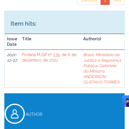
previous
1
next
Item hits:
Issue
Title
Author(s)
Date
2021-
Portaria MJSP nº 535, de 6 de
Brasil. Ministério da
12-07
dezembro de 2021
Justiça e Segurança
Pública
;
Gabinete
do Ministro
;
ANDERSON
GUSTAVO TORRES
AUTHOR