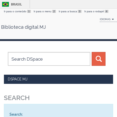
BRASIL
Ir para o conteúdo
1
Ir para o menu
2
Ir para a busca
3
Ir para o rodapé
4
IDIOMAS
Biblioteca digital MJ
Skip
navigation
DSPACE MJ
SEARCH
Search: