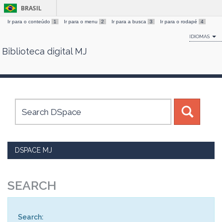
BRASIL
Ir para o conteúdo
1
Ir para o menu
2
Ir para a busca
3
Ir para o rodapé
4
IDIOMAS
Biblioteca digital MJ
Skip
navigation
DSPACE MJ
SEARCH
Search: