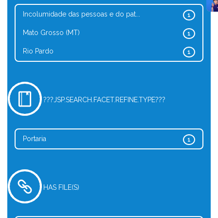
Incolumidade das pessoas e do pat...
1
Mato Grosso (MT)
1
Rio Pardo
1
???JSP.SEARCH.FACET.REFINE.TYPE???
Portaria
1
HAS FILE(S)