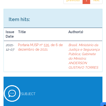
previous
1
next
Item hits:
Issue
Title
Author(s)
Date
2021-
Portaria MJSP nº 535, de 6 de
Brasil. Ministério da
12-07
dezembro de 2021
Justiça e Segurança
Pública
;
Gabinete
do Ministro
;
ANDERSON
GUSTAVO TORRES
SUBJECT