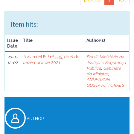
previous
1
next
Item hits:
Issue
Title
Author(s)
Date
2021-
Portaria MJSP nº 535, de 6 de
Brasil. Ministério da
12-07
dezembro de 2021
Justiça e Segurança
Pública
;
Gabinete
do Ministro
;
ANDERSON
GUSTAVO TORRES
AUTHOR