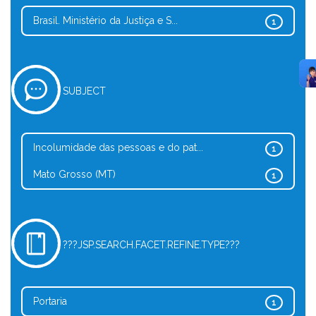
Brasil. Ministério da Justiça e S...
1
SUBJECT
Incolumidade das pessoas e do pat...
1
Mato Grosso (MT)
1
???JSP.SEARCH.FACET.REFINE.TYPE???
Portaria
1