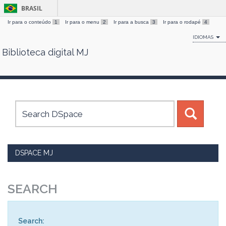
BRASIL
Ir para o conteúdo
1
Ir para o menu
2
Ir para a busca
3
Ir para o rodapé
4
IDIOMAS
Biblioteca digital MJ
Skip
navigation
DSPACE MJ
SEARCH
Search: