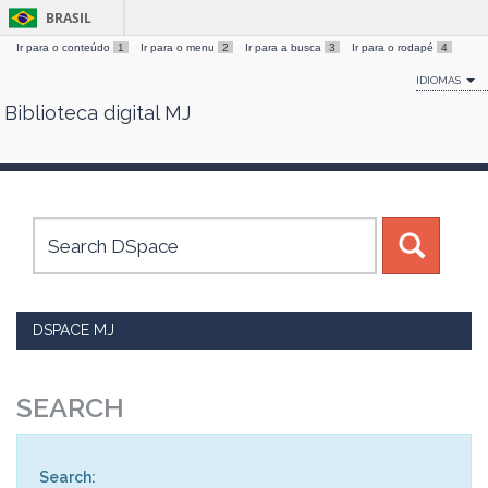
BRASIL
Ir para o conteúdo
1
Ir para o menu
2
Ir para a busca
3
Ir para o rodapé
4
IDIOMAS
Biblioteca digital MJ
Skip
navigation
DSPACE MJ
SEARCH
Search: