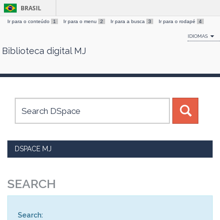
BRASIL
Ir para o conteúdo
1
Ir para o menu
2
Ir para a busca
3
Ir para o rodapé
4
IDIOMAS
Biblioteca digital MJ
Skip
navigation
DSPACE MJ
SEARCH
Search: