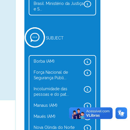
Brasil. Ministério da Justiça
1
e S...
SUBJECT
Borba (AM)
1
Força Nacional de
1
Segurança Públi...
Incolumidade das
1
pessoas e do pat...
Manaus (AM)
1
Maués (AM)
1
Nova Olinda do Norte
1