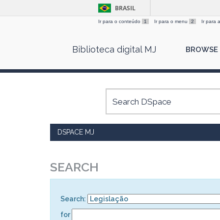
BRASIL
Ir para o conteúdo
1
Ir para o menu
2
Ir para
Skip
Biblioteca digital MJ
BROWSE
navigation
DSPACE MJ
SEARCH
Search:
for