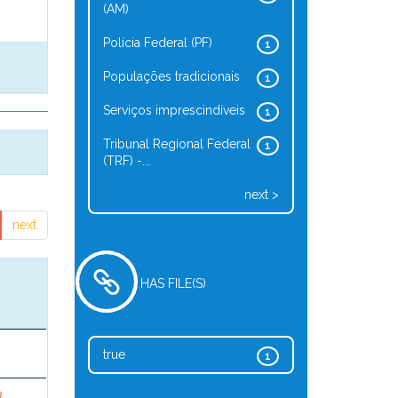
(AM)
Polícia Federal (PF)
1
Populações tradicionais
1
Serviços imprescindíveis
1
Tribunal Regional Federal
1
(TRF) -...
next >
next
HAS FILE(S)
true
1
a