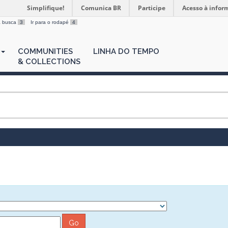
Simplifique!
Comunica BR
Participe
Acesso à infor
 a busca
3
Ir para o rodapé
4
COMMUNITIES
LINHA DO TEMPO
& COLLECTIONS