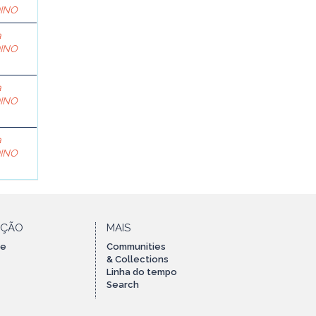
DINO
a
DINO
a
DINO
a
DINO
AÇÃO
MAIS
te
Communities
& Collections
Linha do tempo
Search