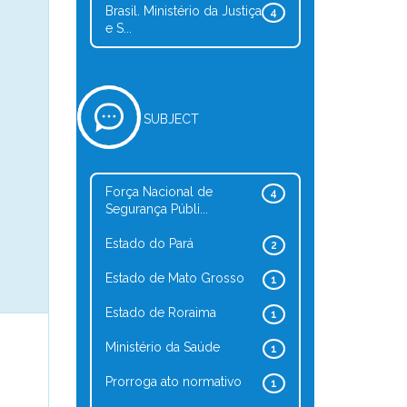
Brasil. Ministério da Justiça
4
e S...
SUBJECT
Força Nacional de
4
Segurança Públi...
Estado do Pará
2
Estado de Mato Grosso
1
Estado de Roraima
1
Ministério da Saúde
1
Prorroga ato normativo
1