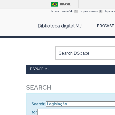
BRASIL
Ir para o conteúdo
1
Ir para o menu
2
Ir para
Skip
Biblioteca digital MJ
BROWSE
navigation
DSPACE MJ
SEARCH
Search:
for