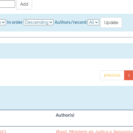
In order
Authors/record
previous
1
Author(s)
2023
Brasil. Ministério da Justiça e Seguranç