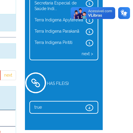
Secretaria Especial de
1
Saúde Indí...
Terra Indígena Apyterewa
1
Terra Indígena Parakanã
1
Terra Indígena Pirititi
1
next >
next
HAS FILE(S)
true
4
a