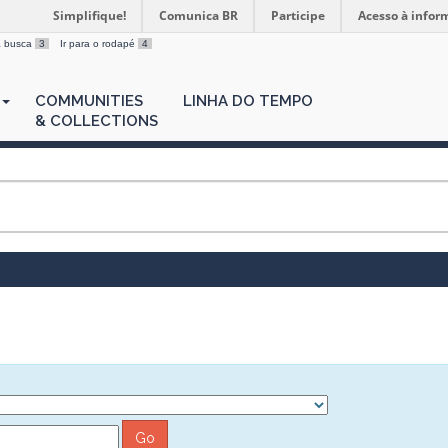
Simplifique!
Comunica BR
Participe
Acesso à infor
 a busca
3
Ir para o rodapé
4
COMMUNITIES
LINHA DO TEMPO
& COLLECTIONS