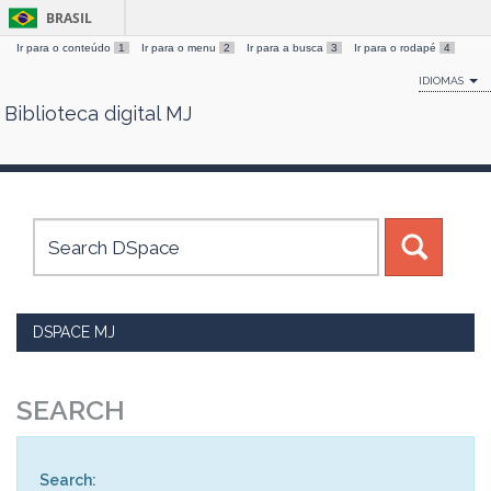
BRASIL
Ir para o conteúdo
1
Ir para o menu
2
Ir para a busca
3
Ir para o rodapé
4
IDIOMAS
Biblioteca digital MJ
Skip
navigation
DSPACE MJ
SEARCH
Search: