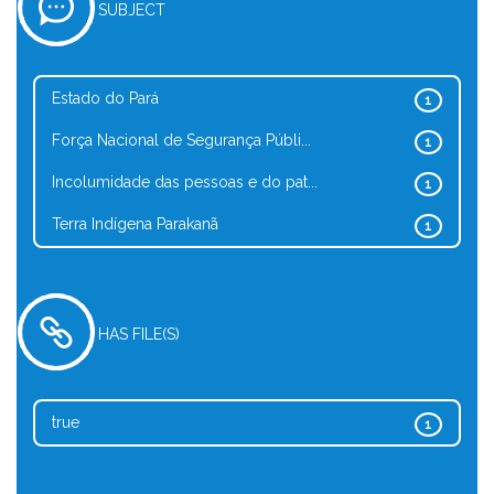
SUBJECT
Estado do Pará
1
Força Nacional de Segurança Públi...
1
Incolumidade das pessoas e do pat...
1
Terra Indígena Parakanã
1
HAS FILE(S)
true
1