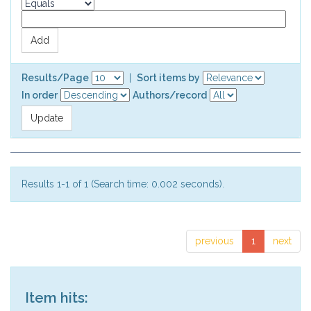
Results/Page
|
Sort items by
In order
Authors/record
Results 1-1 of 1 (Search time: 0.002 seconds).
previous
1
next
Item hits: