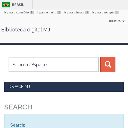
BRASIL
Ir para o conteúdo
1
Ir para o menu
2
Ir para a busca
3
Ir para o rodapé
4
IDIOMAS
Biblioteca digital MJ
Skip
navigation
DSPACE MJ
SEARCH
Search: