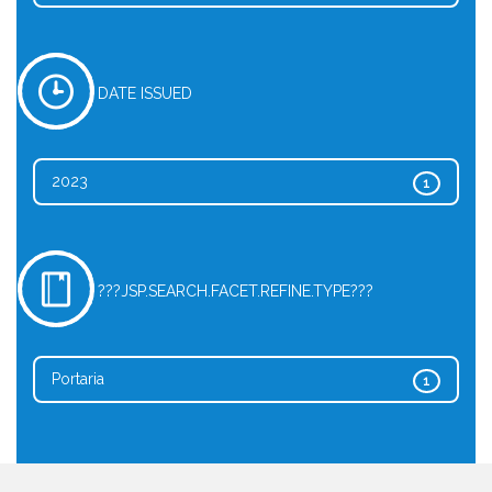
DATE ISSUED
2023
1
???JSP.SEARCH.FACET.REFINE.TYPE???
Portaria
1