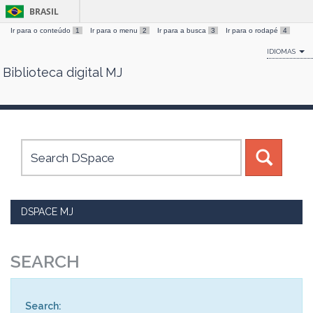
BRASIL
Ir para o conteúdo
1
Ir para o menu
2
Ir para a busca
3
Ir para o rodapé
4
IDIOMAS
Biblioteca digital MJ
Skip
navigation
DSPACE MJ
SEARCH
Search: