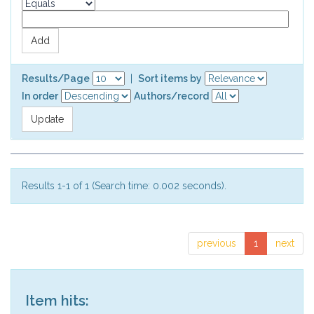
Results/Page
|
Sort items by
In order
Authors/record
Results 1-1 of 1 (Search time: 0.002 seconds).
previous
1
next
Item hits: