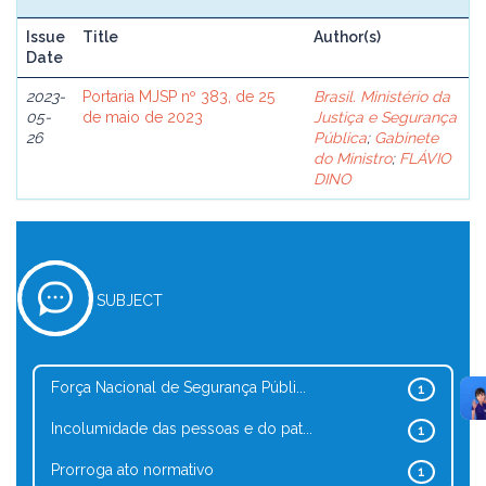
Issue
Title
Author(s)
Date
2023-
Portaria MJSP nº 383, de 25
Brasil. Ministério da
05-
de maio de 2023
Justiça e Segurança
26
Pública
;
Gabinete
do Ministro
;
FLÁVIO
DINO
SUBJECT
Força Nacional de Segurança Públi...
1
Incolumidade das pessoas e do pat...
1
Prorroga ato normativo
1