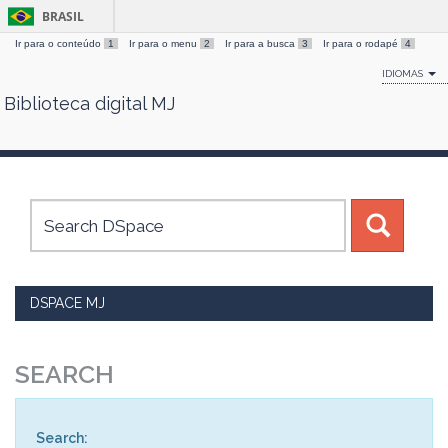
BRASIL
Ir para o conteúdo
1
Ir para o menu
2
Ir para a busca
3
Ir para o rodapé
4
IDIOMAS
Biblioteca digital MJ
Skip
navigation
DSPACE MJ
SEARCH
Search: