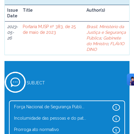
Issue
Title
Author(s)
Date
2023-
Portaria MJSP nº 383, de 25
Brasil. Ministério da
05-
de maio de 2023
Justiça e Segurança
26
Pública
;
Gabinete
do Ministro
;
FLÁVIO
DINO
SUBJECT
Força Nacional de Segurança Públi...
1
Incolumidade das pessoas e do pat...
1
Prorroga ato normativo
1