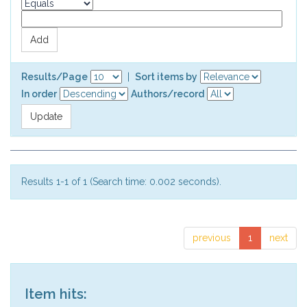
Results/Page
|
Sort items by
In order
Authors/record
Results 1-1 of 1 (Search time: 0.002 seconds).
previous
1
next
Item hits: