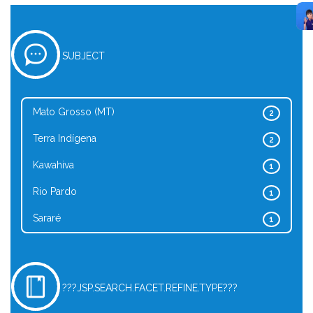
SUBJECT
Mato Grosso (MT)
2
Terra Indígena
2
Kawahiva
1
Rio Pardo
1
Sararé
1
???JSP.SEARCH.FACET.REFINE.TYPE???