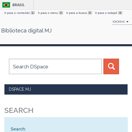
BRASIL
Ir para o conteúdo
1
Ir para o menu
2
Ir para a busca
3
Ir para o rodapé
4
IDIOMAS
Biblioteca digital MJ
Skip
navigation
DSPACE MJ
SEARCH
Search: