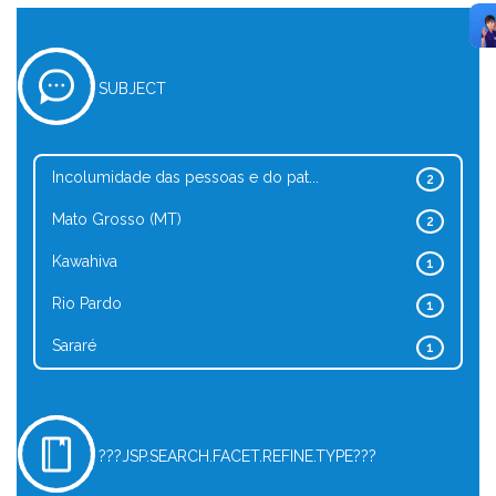
SUBJECT
Incolumidade das pessoas e do pat...
2
Mato Grosso (MT)
2
Kawahiva
1
Rio Pardo
1
Sararé
1
???JSP.SEARCH.FACET.REFINE.TYPE???