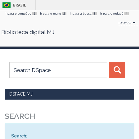
BRASIL
Ir para o conteúdo
1
Ir para o menu
2
Ir para a busca
3
Ir para o rodapé
4
IDIOMAS
Biblioteca digital MJ
Skip
navigation
DSPACE MJ
SEARCH
Search: