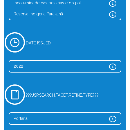
Incolumidade das pessoas e do pat...
1
Reserva Indígena Parakanã
1
DATE ISSUED
2022
1
???JSP.SEARCH.FACET.REFINE.TYPE???
Portaria
1