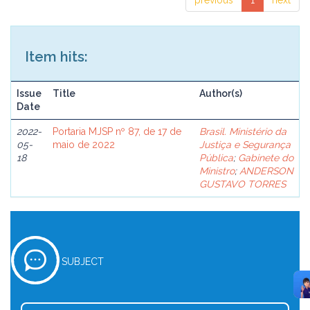
previous
1
next
Item hits:
Issue
Title
Author(s)
Date
2022-
Portaria MJSP nº 87, de 17 de
Brasil. Ministério da
05-
maio de 2022
Justiça e Segurança
18
Pública
;
Gabinete do
Ministro
;
ANDERSON
GUSTAVO TORRES
SUBJECT