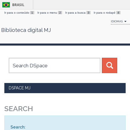
BRASIL
Ir para o conteúdo
1
Ir para o menu
2
Ir para a busca
3
Ir para o rodapé
4
IDIOMAS
Biblioteca digital MJ
Skip
navigation
DSPACE MJ
SEARCH
Search: