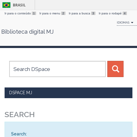
BRASIL
Ir para o conteúdo
1
Ir para o menu
2
Ir para a busca
3
Ir para o rodapé
4
IDIOMAS
Biblioteca digital MJ
Skip
navigation
DSPACE MJ
SEARCH
Search: