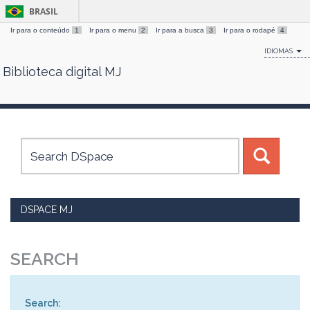
BRASIL
Ir para o conteúdo
1
Ir para o menu
2
Ir para a busca
3
Ir para o rodapé
4
IDIOMAS
Biblioteca digital MJ
Skip
navigation
DSPACE MJ
SEARCH
Search: