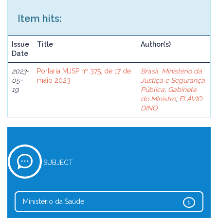
Item hits:
Issue
Title
Author(s)
Date
2023-
Portaria MJSP nº 375, de 17 de
Brasil. Ministério da
05-
maio 2023
Justiça e Segurança
19
Pública
;
Gabinete
do Ministro
;
FLÁVIO
DINO
SUBJECT
Ministério da Saúde
1