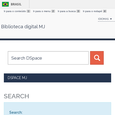
BRASIL
Ir para o conteúdo
1
Ir para o menu
2
Ir para a busca
3
Ir para o rodapé
4
IDIOMAS
Biblioteca digital MJ
Skip
navigation
DSPACE MJ
SEARCH
Search: