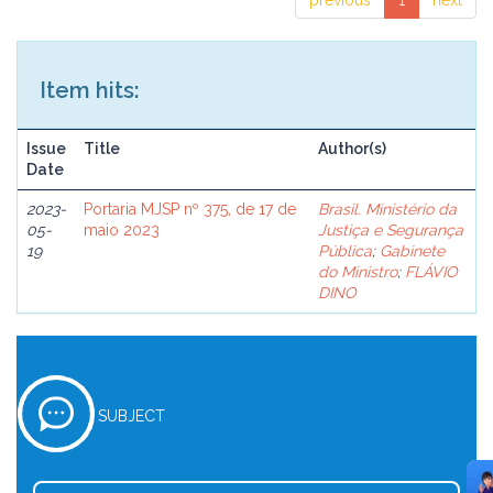
previous
1
next
Item hits:
Issue
Title
Author(s)
Date
2023-
Portaria MJSP nº 375, de 17 de
Brasil. Ministério da
05-
maio 2023
Justiça e Segurança
19
Pública
;
Gabinete
do Ministro
;
FLÁVIO
DINO
SUBJECT