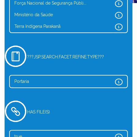
Força Nacional de Segurança Públi...
1
Ministério da Saúde
1
Terra Indígena Parakanã
1
???JSP.SEARCH.FACET.REFINE.TYPE???
Portaria
1
HAS FILE(S)
true