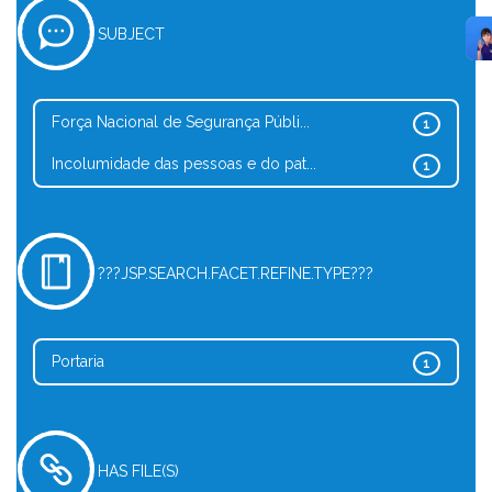
SUBJECT
Força Nacional de Segurança Públi...
1
Incolumidade das pessoas e do pat...
1
???JSP.SEARCH.FACET.REFINE.TYPE???
Portaria
1
HAS FILE(S)