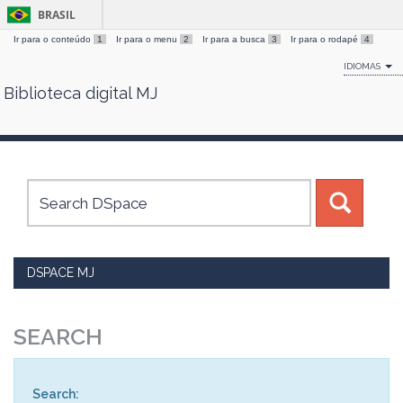
BRASIL
Ir para o conteúdo
1
Ir para o menu
2
Ir para a busca
3
Ir para o rodapé
4
IDIOMAS
Biblioteca digital MJ
Skip
navigation
DSPACE MJ
SEARCH
Search: