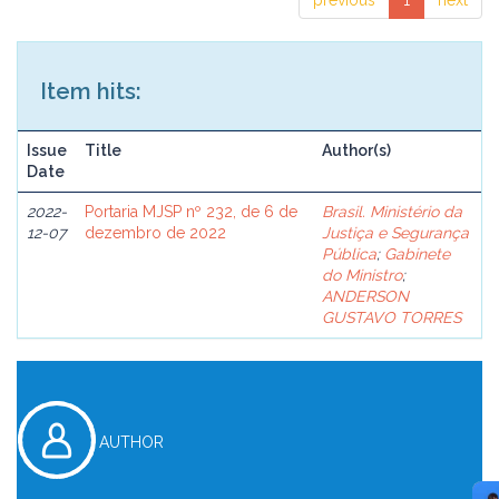
previous
1
next
Item hits:
Issue
Title
Author(s)
Date
2022-
Portaria MJSP nº 232, de 6 de
Brasil. Ministério da
12-07
dezembro de 2022
Justiça e Segurança
Pública
;
Gabinete
do Ministro
;
ANDERSON
GUSTAVO TORRES
AUTHOR