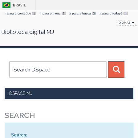
BRASIL
Ir para o conteúdo
1
Ir para o menu
2
Ir para a busca
3
Ir para o rodapé
4
IDIOMAS
Biblioteca digital MJ
Skip
navigation
DSPACE MJ
SEARCH
Search: