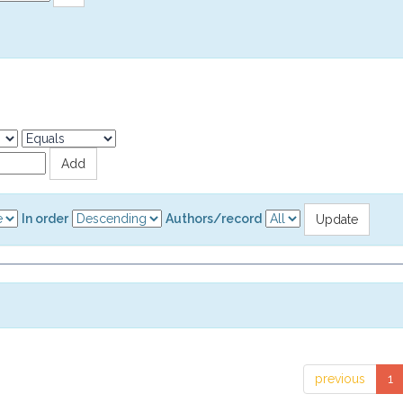
In order
Authors/record
previous
1