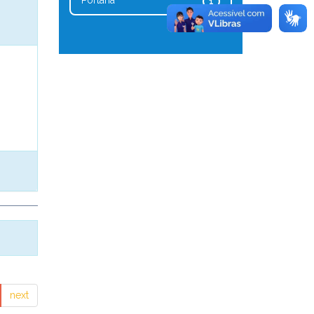
Portaria
1
next