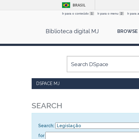
BRASIL
Ir para o conteúdo
1
Ir para o menu
2
Ir para
Skip
Biblioteca digital MJ
BROWSE
navigation
DSPACE MJ
SEARCH
Search:
for