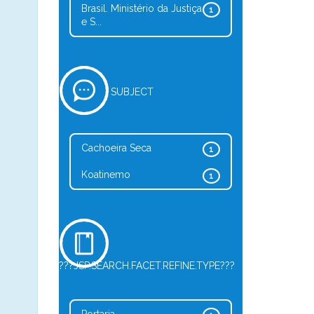
Brasil. Ministério da Justiça
1
e S...
SUBJECT
Cachoeira Seca
1
Koatinemo
1
???JSP.SEARCH.FACET.REFINE.TYPE???