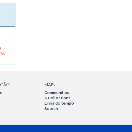
a
ON
AÇÃO
MAIS
te
Communities
& Collections
Linha do tempo
Search