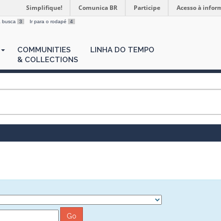
Simplifique!
Comunica BR
Participe
Acesso à infor
 a busca
3
Ir para o rodapé
4
COMMUNITIES
LINHA DO TEMPO
& COLLECTIONS