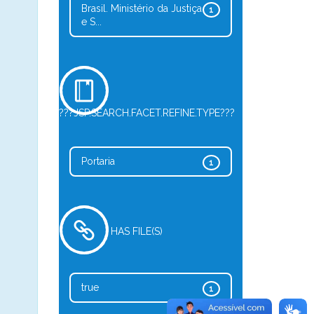
Brasil. Ministério da Justiça
1
e S...
???JSP.SEARCH.FACET.REFINE.TYPE???
Portaria
1
HAS FILE(S)
true
1