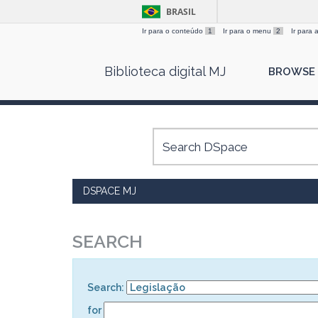
BRASIL
Ir para o conteúdo
1
Ir para o menu
2
Ir para
Skip
Biblioteca digital MJ
BROWSE
navigation
DSPACE MJ
SEARCH
Search:
for