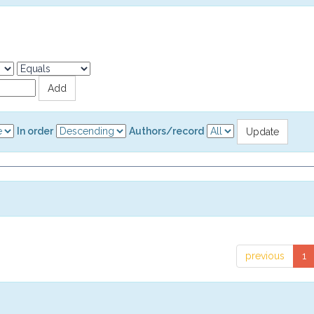
In order
Authors/record
previous
1