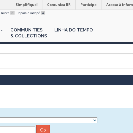
Simplifique!
Comunica BR
Participe
Acesso à infor
 a busca
3
Ir para o rodapé
4
COMMUNITIES
LINHA DO TEMPO
& COLLECTIONS