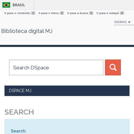
BRASIL
Ir para o conteúdo
1
Ir para o menu
2
Ir para a busca
3
Ir para o rodapé
4
IDIOMAS
Biblioteca digital MJ
Skip
navigation
DSPACE MJ
SEARCH
Search: