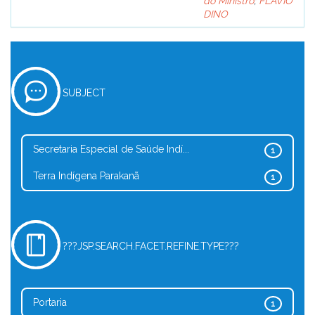
do Ministro
;
FLÁVIO
DINO
SUBJECT
Secretaria Especial de Saúde Indí...
1
Terra Indígena Parakanã
1
???JSP.SEARCH.FACET.REFINE.TYPE???
Portaria
1