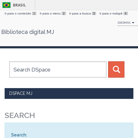
BRASIL
Ir para o conteúdo
1
Ir para o menu
2
Ir para a busca
3
Ir para o rodapé
4
IDIOMAS
Biblioteca digital MJ
Skip
navigation
DSPACE MJ
SEARCH
Search: