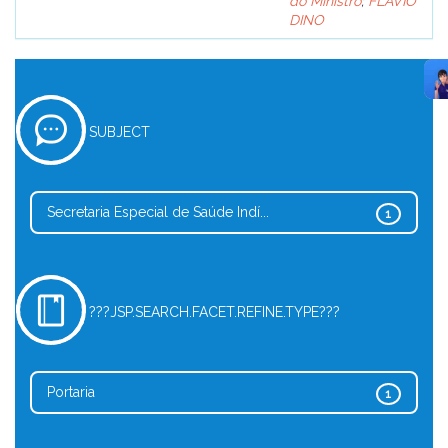
do Ministro
;
FLÁVIO
DINO
SUBJECT
Secretaria Especial de Saúde Indí...
1
???JSP.SEARCH.FACET.REFINE.TYPE???
Portaria
1