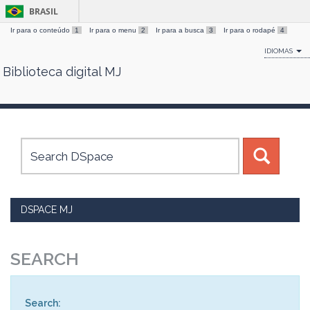
BRASIL
Ir para o conteúdo
1
Ir para o menu
2
Ir para a busca
3
Ir para o rodapé
4
IDIOMAS
Biblioteca digital MJ
Skip
navigation
DSPACE MJ
SEARCH
Search: