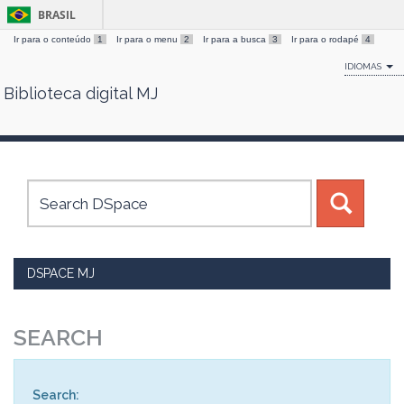
BRASIL
Ir para o conteúdo
1
Ir para o menu
2
Ir para a busca
3
Ir para o rodapé
4
IDIOMAS
Biblioteca digital MJ
Skip
navigation
DSPACE MJ
SEARCH
Search: