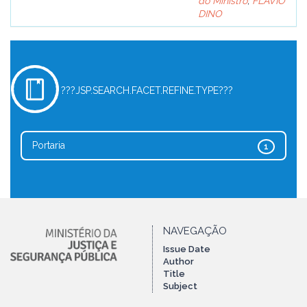
do Ministro
;
FLÁVIO
DINO
???JSP.SEARCH.FACET.REFINE.TYPE???
Portaria
1
NAVEGAÇÃO
Issue Date
Author
Title
Subject