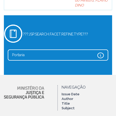
do Ministro
;
FLÁVIO
DINO
???JSP.SEARCH.FACET.REFINE.TYPE???
Portaria
1
NAVEGAÇÃO
Issue Date
Author
Title
Subject