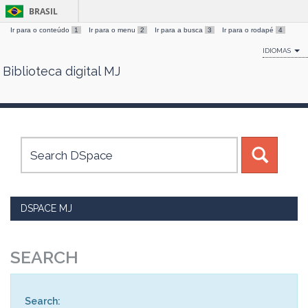
BRASIL
Ir para o conteúdo
1
Ir para o menu
2
Ir para a busca
3
Ir para o rodapé
4
IDIOMAS
Biblioteca digital MJ
Skip
navigation
DSPACE MJ
SEARCH
Search: