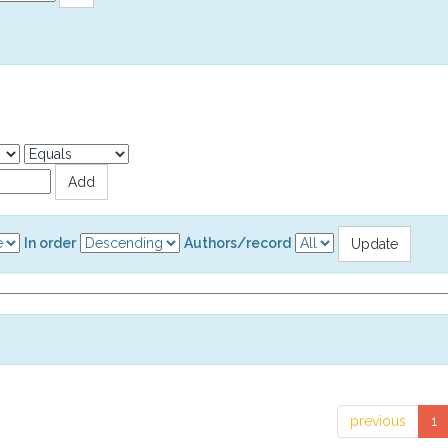
In order
Authors/record
previous
1