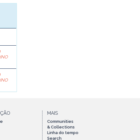
a
DINO
a
DINO
AÇÃO
MAIS
te
Communities
& Collections
Linha do tempo
Search