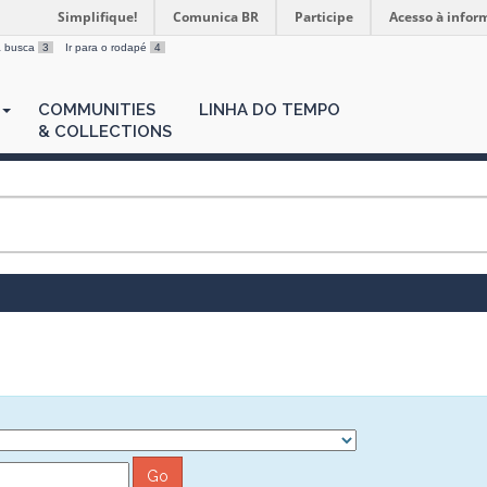
Simplifique!
Comunica BR
Participe
Acesso à infor
 a busca
3
Ir para o rodapé
4
COMMUNITIES
LINHA DO TEMPO
& COLLECTIONS