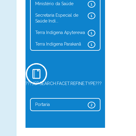
Ministério da Saúde
1
Secretaria Especial de
1
Saúde Indí...
Terra Indígena Apyterewa
1
Terra Indígena Parakanã
1
???JSP.SEARCH.FACET.REFINE.TYPE???
Portaria
2