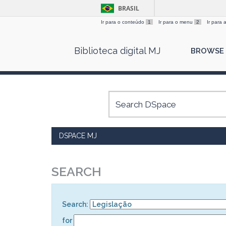
BRASIL
Ir para o conteúdo
1
Ir para o menu
2
Ir para
Skip
Biblioteca digital MJ
BROWSE
navigation
DSPACE MJ
SEARCH
Search:
for