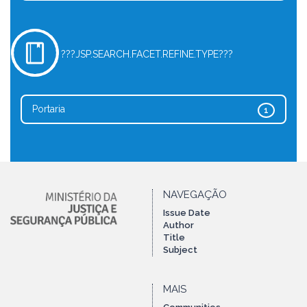
???JSP.SEARCH.FACET.REFINE.TYPE???
Portaria
1
NAVEGAÇÃO
Issue Date
Author
Title
Subject
MAIS