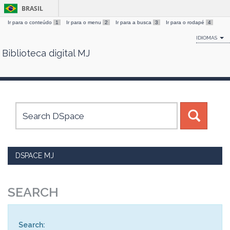
BRASIL
Ir para o conteúdo
1
Ir para o menu
2
Ir para a busca
3
Ir para o rodapé
4
IDIOMAS
Biblioteca digital MJ
Skip
navigation
DSPACE MJ
SEARCH
Search: