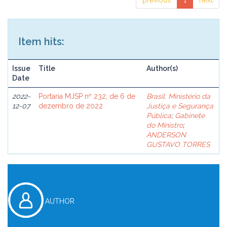
previous
1
next
Item hits:
Issue
Title
Author(s)
Date
2022-
Portaria MJSP nº 232, de 6 de
Brasil. Ministério da
12-07
dezembro de 2022
Justiça e Segurança
Pública
;
Gabinete
do Ministro
;
ANDERSON
GUSTAVO TORRES
AUTHOR