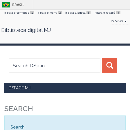
BRASIL
Ir para o conteúdo
1
Ir para o menu
2
Ir para a busca
3
Ir para o rodapé
4
IDIOMAS
Biblioteca digital MJ
Skip
navigation
DSPACE MJ
SEARCH
Search: