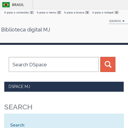
BRASIL
Ir para o conteúdo
1
Ir para o menu
2
Ir para a busca
3
Ir para o rodapé
4
IDIOMAS
Biblioteca digital MJ
Skip
navigation
DSPACE MJ
SEARCH
Search: