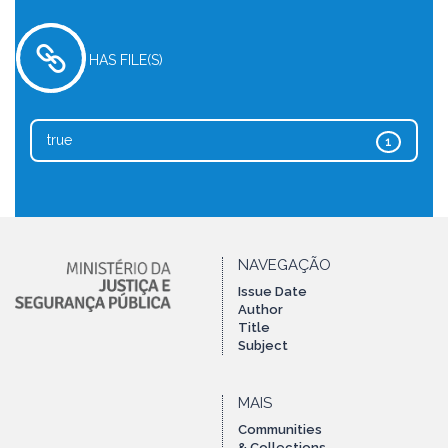
HAS FILE(S)
true
1
NAVEGAÇÃO
Issue Date
Author
Title
Subject
MAIS
Communities
& Collections