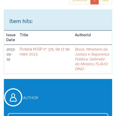
previous
1
next
Item hits:
Issue
Title
Author(s)
Date
2023-
Portaria MJSP nº 375, de 17 de
Brasil. Ministério da
05-
maio 2023
Justiça e Segurança
19
Pública
;
Gabinete
do Ministro
;
FLÁVIO
DINO
AUTHOR