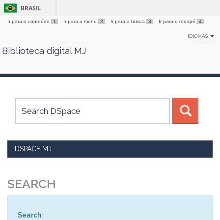
BRASIL
Ir para o conteúdo
1
Ir para o menu
2
Ir para a busca
3
Ir para o rodapé
4
IDIOMAS
Biblioteca digital MJ
Skip
navigation
DSPACE MJ
SEARCH
Search: