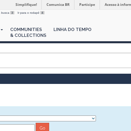
Simplifique!
Comunica BR
Participe
Acesso à infor
 a busca
3
Ir para o rodapé
4
COMMUNITIES
LINHA DO TEMPO
& COLLECTIONS