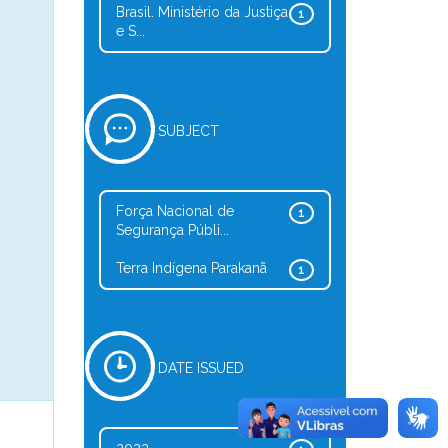
Brasil. Ministério da Justiça
1
e S...
SUBJECT
Força Nacional de
1
Segurança Públi...
Terra Indígena Parakanã
1
DATE ISSUED