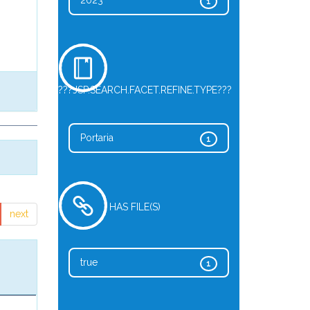
2023
1
???JSP.SEARCH.FACET.REFINE.TYPE???
Portaria
1
HAS FILE(S)
next
true
1