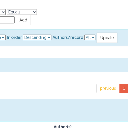
In order
Authors/record
previous
1
Author(s)