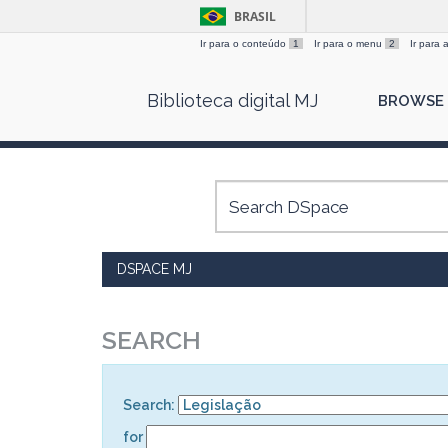
BRASIL
Ir para o conteúdo
1
Ir para o menu
2
Ir para
Skip
Biblioteca digital MJ
BROWSE
navigation
DSPACE MJ
SEARCH
Search:
for