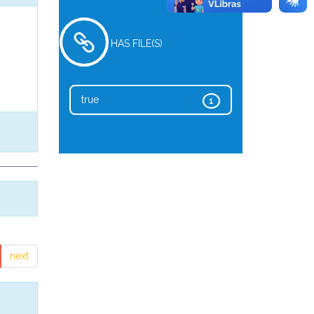
HAS FILE(S)
true
1
next