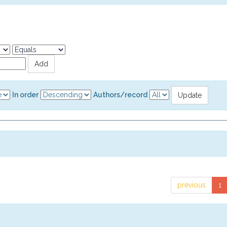
In order
Authors/record
previous
1