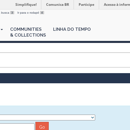
Simplifique!
Comunica BR
Participe
Acesso à infor
 a busca
3
Ir para o rodapé
4
COMMUNITIES
LINHA DO TEMPO
& COLLECTIONS