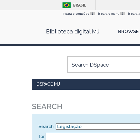
BRASIL
Ir para o conteúdo
1
Ir para o menu
2
Ir para
Skip
Biblioteca digital MJ
BROWSE
navigation
DSPACE MJ
SEARCH
Search:
for