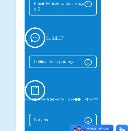
Brasil. Ministério da Justiça
1
e S...
SUBJECT
Política de segurança
1
???JSP.SEARCH.FACET.REFINE.TYPE???
Portaria
1