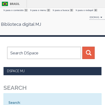
BRASIL
Ir para o conteúdo
1
Ir para o menu
2
Ir para a busca
3
Ir para o rodapé
4
IDIOMAS
Biblioteca digital MJ
Skip
navigation
DSPACE MJ
SEARCH
Search: