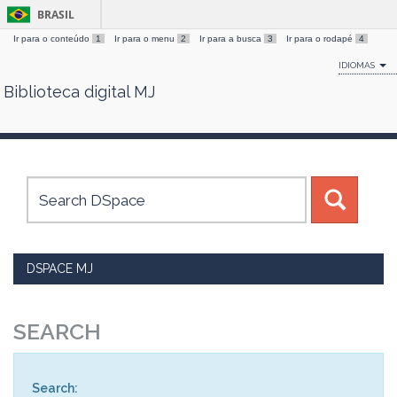
BRASIL
Ir para o conteúdo
1
Ir para o menu
2
Ir para a busca
3
Ir para o rodapé
4
IDIOMAS
Biblioteca digital MJ
Skip
navigation
DSPACE MJ
SEARCH
Search: