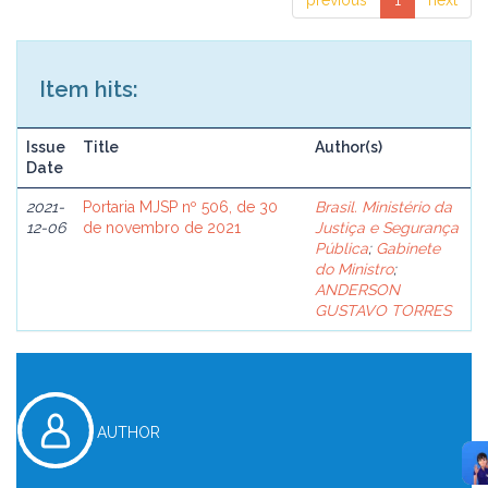
previous
1
next
Item hits:
Issue
Title
Author(s)
Date
2021-
Portaria MJSP nº 506, de 30
Brasil. Ministério da
12-06
de novembro de 2021
Justiça e Segurança
Pública
;
Gabinete
do Ministro
;
ANDERSON
GUSTAVO TORRES
AUTHOR