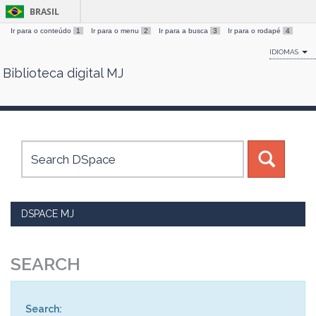
BRASIL
Ir para o conteúdo
1
Ir para o menu
2
Ir para a busca
3
Ir para o rodapé
4
IDIOMAS
Biblioteca digital MJ
Skip
navigation
DSPACE MJ
SEARCH
Search: