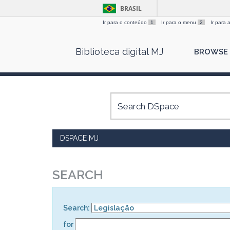
BRASIL
Ir para o conteúdo
1
Ir para o menu
2
Ir para
Skip
Biblioteca digital MJ
BROWSE
navigation
DSPACE MJ
SEARCH
Search:
for