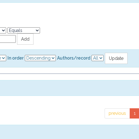
In order
Authors/record
previous
1