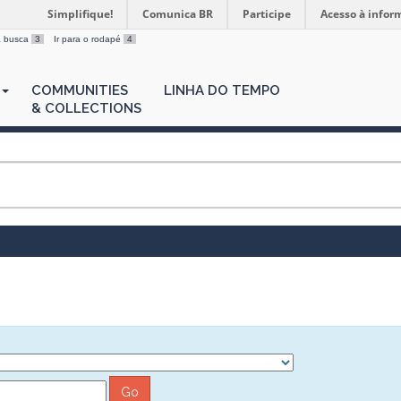
Simplifique!
Comunica BR
Participe
Acesso à infor
 a busca
3
Ir para o rodapé
4
COMMUNITIES
LINHA DO TEMPO
& COLLECTIONS