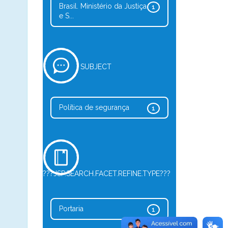
Brasil. Ministério da Justiça
1
e S...
SUBJECT
Política de segurança
1
???JSP.SEARCH.FACET.REFINE.TYPE???
Portaria
1