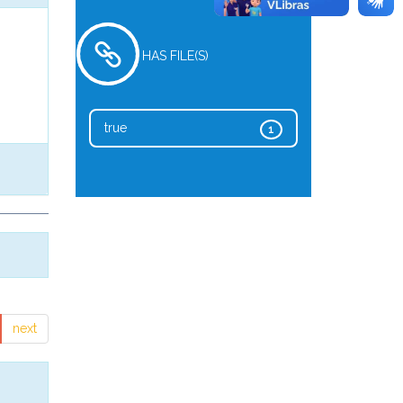
HAS FILE(S)
true
1
next