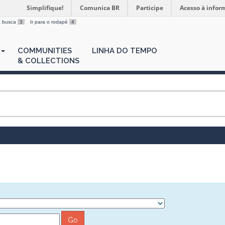
Simplifique!
Comunica BR
Participe
Acesso à infor
 a busca
3
Ir para o rodapé
4
COMMUNITIES
LINHA DO TEMPO
& COLLECTIONS