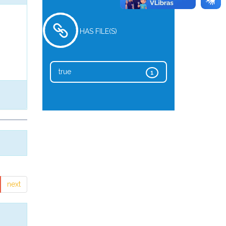
HAS FILE(S)
true
1
next