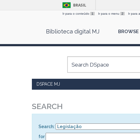
BRASIL
Ir para o conteúdo
1
Ir para o menu
2
Ir para
Skip
Biblioteca digital MJ
BROWSE
navigation
DSPACE MJ
SEARCH
Search:
for