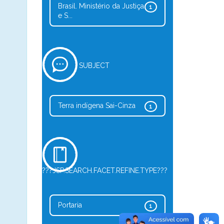
Brasil. Ministério da Justiça
1
e S...
SUBJECT
Terra indígena Sai-Cinza
1
???JSP.SEARCH.FACET.REFINE.TYPE???
Portaria
1