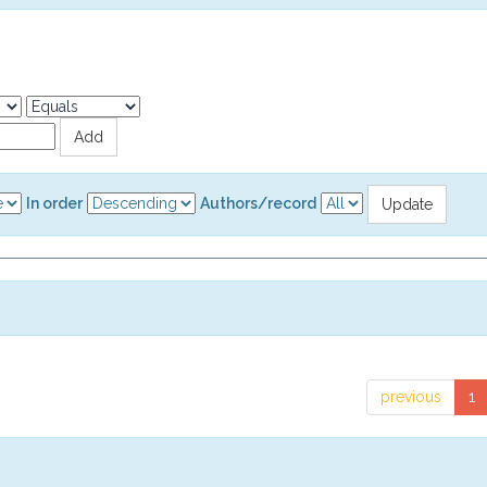
In order
Authors/record
previous
1