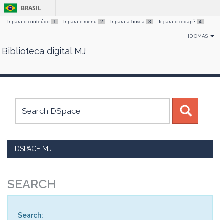
BRASIL
Ir para o conteúdo
1
Ir para o menu
2
Ir para a busca
3
Ir para o rodapé
4
IDIOMAS
Biblioteca digital MJ
Skip
navigation
DSPACE MJ
SEARCH
Search: