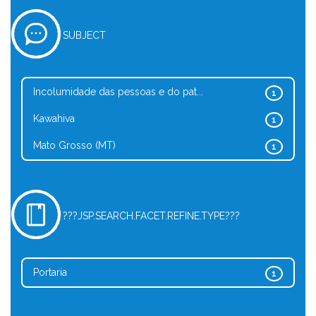
SUBJECT
Incolumidade das pessoas e do pat...
1
Kawahiva
1
Mato Grosso (MT)
1
???JSP.SEARCH.FACET.REFINE.TYPE???
Portaria
1