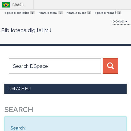
BRASIL
Ir para o conteúdo
1
Ir para o menu
2
Ir para a busca
3
Ir para o rodapé
4
IDIOMAS
Biblioteca digital MJ
Skip
navigation
DSPACE MJ
SEARCH
Search: