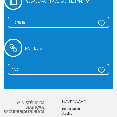
???JSP.SEARCH.FACET.REFINE.TYPE???
Portaria
2
HAS FILE(S)
true
2
NAVEGAÇÃO
Issue Date
Author