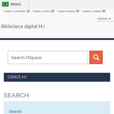
BRASIL
Ir para o conteúdo
1
Ir para o menu
2
Ir para a busca
3
Ir para o rodapé
4
IDIOMAS
Biblioteca digital MJ
Skip
navigation
DSPACE MJ
SEARCH
Search: