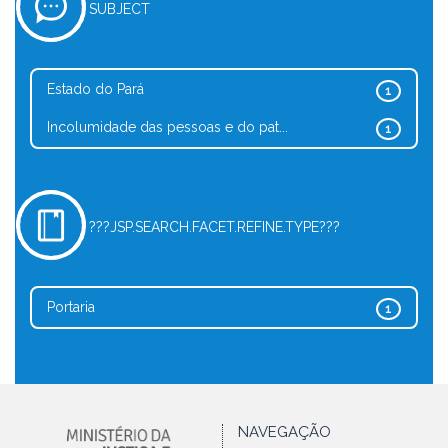
SUBJECT
Estado do Pará
1
Incolumidade das pessoas e do pat...
1
???JSP.SEARCH.FACET.REFINE.TYPE???
Portaria
1
NAVEGAÇÃO