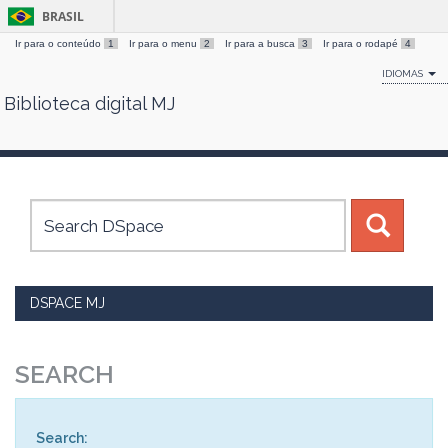
BRASIL
Ir para o conteúdo
1
Ir para o menu
2
Ir para a busca
3
Ir para o rodapé
4
IDIOMAS
Biblioteca digital MJ
Skip
navigation
DSPACE MJ
SEARCH
Search: