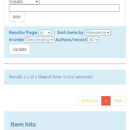
Results/Page
|
Sort items by
In order
Authors/record
Results 1-1 of 1 (Search time: 0.002 seconds).
previous
1
next
Item hits: