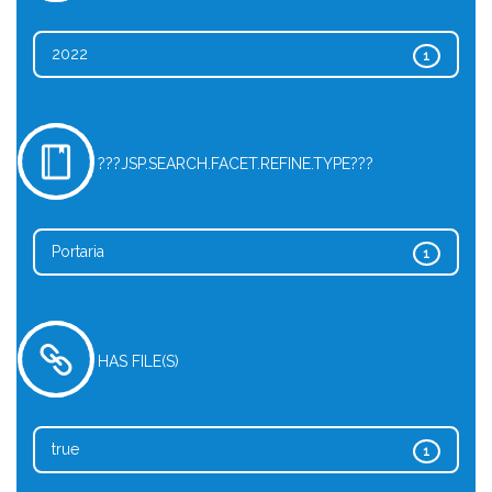
2022
1
???JSP.SEARCH.FACET.REFINE.TYPE???
Portaria
1
HAS FILE(S)
true
1