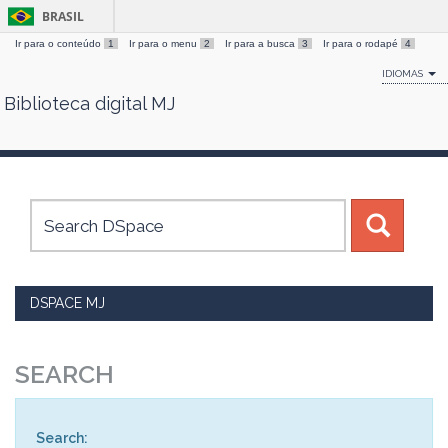
BRASIL
Ir para o conteúdo
1
Ir para o menu
2
Ir para a busca
3
Ir para o rodapé
4
IDIOMAS
Biblioteca digital MJ
Skip
navigation
DSPACE MJ
SEARCH
Search: