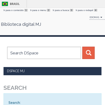
BRASIL
Ir para o conteúdo
1
Ir para o menu
2
Ir para a busca
3
Ir para o rodapé
4
IDIOMAS
Biblioteca digital MJ
Skip
navigation
DSPACE MJ
SEARCH
Search: