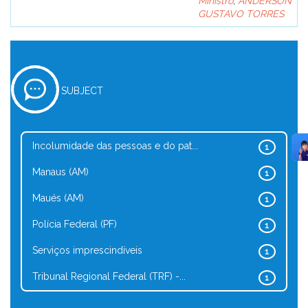
Ministro
;
ANDERSON
GUSTAVO TORRES
SUBJECT
Incolumidade das pessoas e do pat...
1
Manaus (AM)
1
Maués (AM)
1
Polícia Federal (PF)
1
Serviços imprescindíveis
1
Tribunal Regional Federal (TRF) -...
1