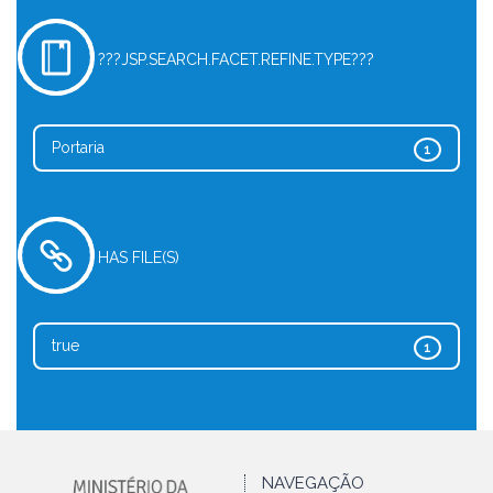
???JSP.SEARCH.FACET.REFINE.TYPE???
Portaria
1
HAS FILE(S)
true
1
NAVEGAÇÃO