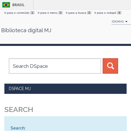
BRASIL
Ir para o conteúdo
1
Ir para o menu
2
Ir para a busca
3
Ir para o rodapé
4
IDIOMAS
Biblioteca digital MJ
Skip
navigation
DSPACE MJ
SEARCH
Search: