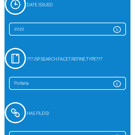
DATE ISSUED
2022
1
???JSP.SEARCH.FACET.REFINE.TYPE???
Portaria
1
HAS FILE(S)