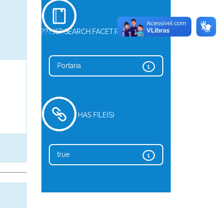
???JSP.SEARCH.FACET.REFINE.TYPE???
Portaria
1
HAS FILE(S)
true
1