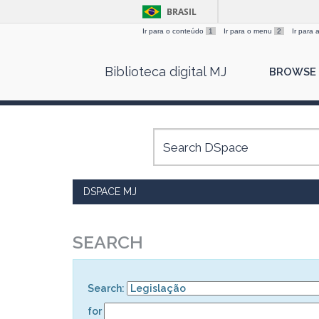
BRASIL
Ir para o conteúdo
1
Ir para o menu
2
Ir para
Skip
Biblioteca digital MJ
BROWSE
navigation
DSPACE MJ
SEARCH
Search:
for