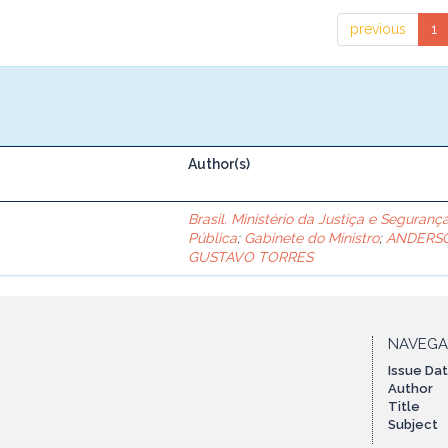
previous
1
Author(s)
Brasil. Ministério da Justiça e Seguranç
Pública
;
Gabinete do Ministro
;
ANDERS
GUSTAVO TORRES
NAVEG
Issue Da
Author
Title
Subject