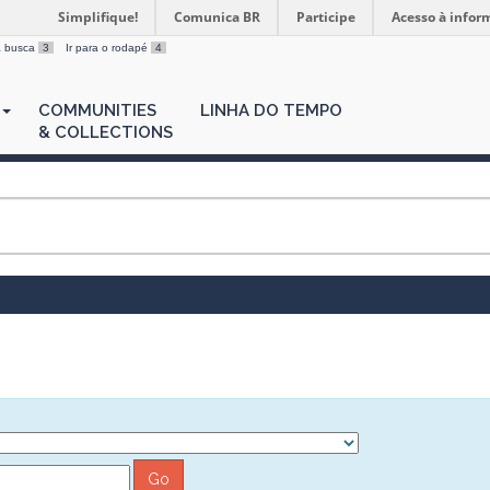
Simplifique!
Comunica BR
Participe
Acesso à infor
 a busca
3
Ir para o rodapé
4
COMMUNITIES
LINHA DO TEMPO
& COLLECTIONS