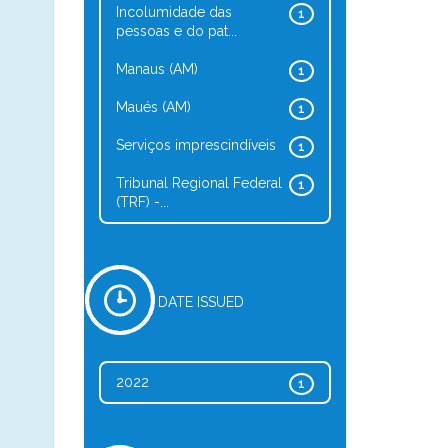
Incolumidade das
1
pessoas e do pat...
Manaus (AM)
1
Maués (AM)
1
Serviços imprescindíveis
1
Tribunal Regional Federal
1
(TRF) -...
DATE ISSUED
2022
1