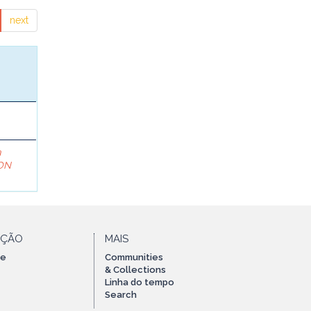
next
a
ON
AÇÃO
MAIS
te
Communities
& Collections
Linha do tempo
Search