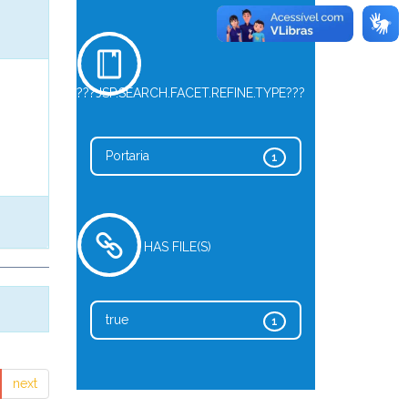
???JSP.SEARCH.FACET.REFINE.TYPE???
Portaria
1
HAS FILE(S)
true
1
next