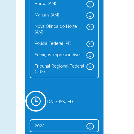
Borba (AM)
1
Manaus (AM)
1
Nova Olinda do Norte
1
(AM)
Polícia Federal (PF)
1
Serviços imprescindíveis
1
Tribunal Regional Federal
1
(TRF) -...
DATE ISSUED
2022
1