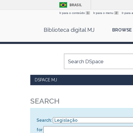
BRASIL
Ir para o conteúdo
1
Ir para o menu
2
Ir para
Skip
Biblioteca digital MJ
BROWSE
navigation
DSPACE MJ
SEARCH
Search:
for