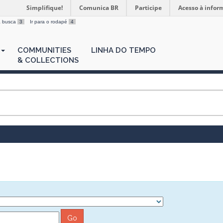
Simplifique!
Comunica BR
Participe
Acesso à infor
 a busca
3
Ir para o rodapé
4
COMMUNITIES
LINHA DO TEMPO
& COLLECTIONS