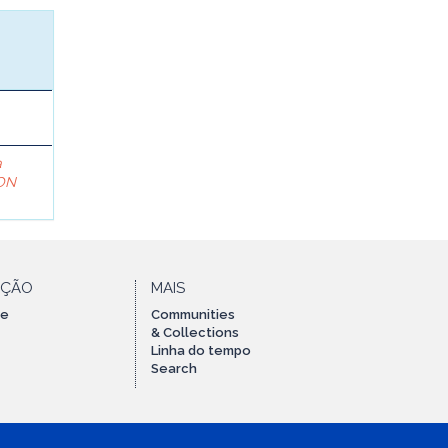
a
ON
AÇÃO
MAIS
te
Communities
& Collections
Linha do tempo
Search