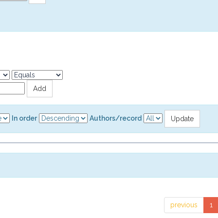
In order
Authors/record
previous
1