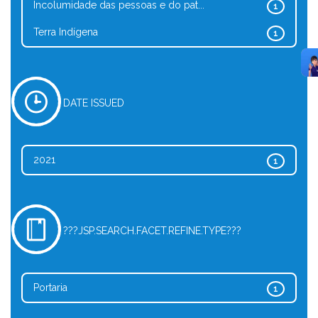
Incolumidade das pessoas e do pat...
1
Terra Indígena
1
DATE ISSUED
2021
1
???JSP.SEARCH.FACET.REFINE.TYPE???
Portaria
1