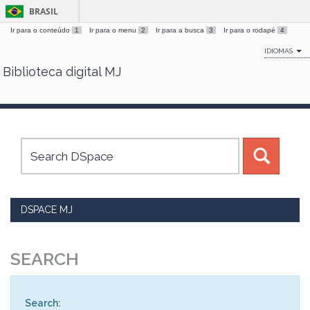
BRASIL
Ir para o conteúdo
1
Ir para o menu
2
Ir para a busca
3
Ir para o rodapé
4
IDIOMAS
Biblioteca digital MJ
Skip
navigation
DSPACE MJ
SEARCH
Search: