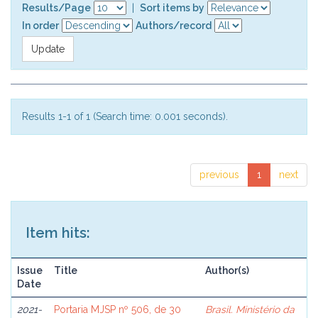
Results/Page
|
Sort items by
In order
Authors/record
Results 1-1 of 1 (Search time: 0.001 seconds).
previous
1
next
Item hits:
Issue
Title
Author(s)
Date
2021-
Portaria MJSP nº 506, de 30
Brasil. Ministério da