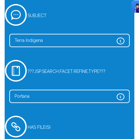
SUBJECT
Terra Indígena
1
???JSP.SEARCH.FACET.REFINE.TYPE???
Portaria
1
HAS FILE(S)