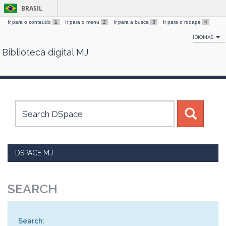
BRASIL
Ir para o conteúdo
1
Ir para o menu
2
Ir para a busca
3
Ir para o rodapé
4
IDIOMAS
Biblioteca digital MJ
Skip
navigation
DSPACE MJ
SEARCH
Search: