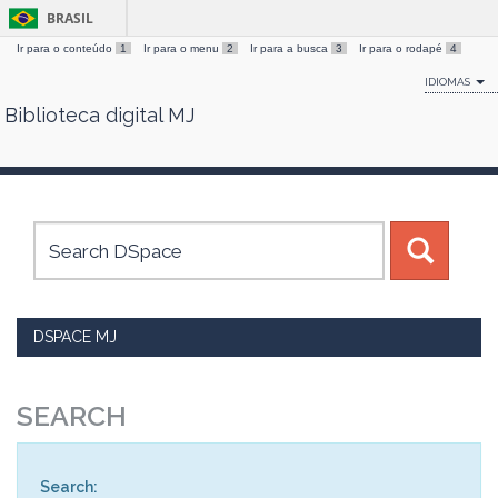
BRASIL
Ir para o conteúdo
1
Ir para o menu
2
Ir para a busca
3
Ir para o rodapé
4
IDIOMAS
Biblioteca digital MJ
Skip
navigation
DSPACE MJ
SEARCH
Search: