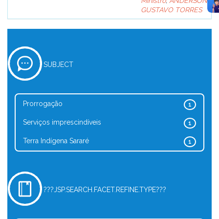
Ministro
;
ANDERSON
GUSTAVO TORRES
SUBJECT
Prorrogação
1
Serviços imprescindíveis
1
Terra Indígena Sararé
1
???JSP.SEARCH.FACET.REFINE.TYPE???